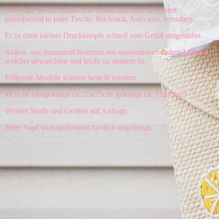
Der Napf To-Go ist falt- und rollbar und lässt sich somit
platzsparend in jeder Tasche, Rucksack, Auto usw. verstauen.
Er ist dank kleiner Druckknöpfe schnell zum Gefäß umgestaltet.
Außen- wie Innenstoff bestehen aus wasserabweisendem Material,
welcher abwaschbar und leicht zu säubern ist.
Folgende Modelle können bestellt werden:
klein 6€ (aufgeklappt ca. 25x25cm; geklappt ca. 13x13cm)
Weitere Stoffe und Größen auf Anfrage.
Jeder Napf wird individuell für dich angefertigt.